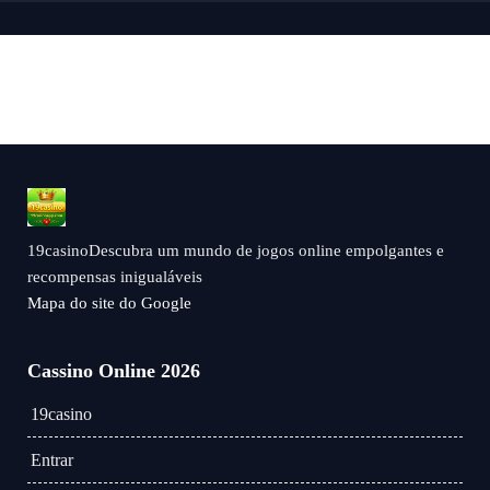
19casinoDescubra um mundo de jogos online empolgantes e
recompensas inigualáveis
Mapa do site do Google
Cassino Online 2026
19casino
Entrar