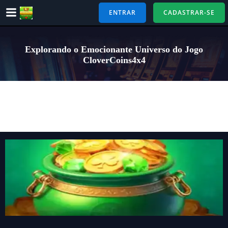
Pular
ENTRAR
CADASTRAR-SE
para
o
conteúdo
Explorando o Emocionante Universo do Jogo
CloverCoins4x4