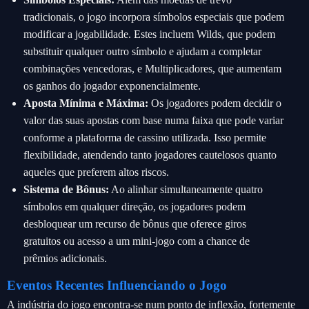
tradicionais, o jogo incorpora símbolos especiais que podem
modificar a jogabilidade. Estes incluem Wilds, que podem
substituir qualquer outro símbolo e ajudam a completar
combinações vencedoras, e Multiplicadores, que aumentam
os ganhos do jogador exponencialmente.
Aposta Mínima e Máxima:
Os jogadores podem decidir o
valor das suas apostas com base numa faixa que pode variar
conforme a plataforma de cassino utilizada. Isso permite
flexibilidade, atendendo tanto jogadores cautelosos quanto
aqueles que preferem altos riscos.
Sistema de Bônus:
Ao alinhar simultaneamente quatro
símbolos em qualquer direção, os jogadores podem
desbloquear um recurso de bônus que oferece giros
gratuitos ou acesso a um mini-jogo com a chance de
prêmios adicionais.
Eventos Recentes Influenciando o Jogo
A indústria do jogo encontra-se num ponto de inflexão, fortemente