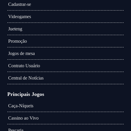
Cadastrar-se
Videogames
Jueteng
Promoção
Jogos de mesa
Contrato Usuário
Central de Notícias
Principais Jogos
Caça-Níqueis
Cassino ao Vivo
Pescaria