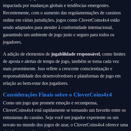
impactada por mudanças globais e tendências emergentes.
Recentemente, com o aumento das regulamentações de cassinos
online em várias jurisdições, jogos como CloverCoins4x4 estão
sendo adaptados para atender à conformidade internacional,
garantindo um ambiente de jogo justo e seguro para todos os
jogadores.
A adição de elementos de
jogabilidade responsável
, como limites
de aposta e alertas de tempo de jogo, também se torna cada vez
mais proeminente. Isso reflete a crescente conscientização e
responsabilidade dos desenvolvedores e plataformas de jogo em
relação ao bem-estar dos jogadores.
Considerações Finais sobre o CloverCoins4x4
Como um jogo que promete emoção e recompensa,
CloverCoins4x4 está rapidamente se tornando um favorito entre os
entusiastas do cassino. Seja você um jogador experiente ou um
novato no mundo dos jogos de azar, o CloverCoins4x4 oferece uma