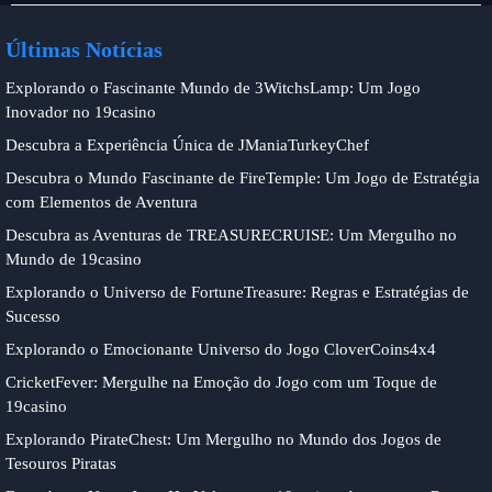
Últimas Notícias
Explorando o Fascinante Mundo de 3WitchsLamp: Um Jogo
Inovador no 19casino
Descubra a Experiência Única de JManiaTurkeyChef
Descubra o Mundo Fascinante de FireTemple: Um Jogo de Estratégia
com Elementos de Aventura
Descubra as Aventuras de TREASURECRUISE: Um Mergulho no
Mundo de 19casino
Explorando o Universo de FortuneTreasure: Regras e Estratégias de
Sucesso
Explorando o Emocionante Universo do Jogo CloverCoins4x4
CricketFever: Mergulhe na Emoção do Jogo com um Toque de
19casino
Explorando PirateChest: Um Mergulho no Mundo dos Jogos de
Tesouros Piratas