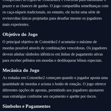
prazer e as chances de ganho. O jogo compartilha semelhanças com
os caça-níqueis tradicionais, no entanto, ele inclui uma série de
reviravoltas únicas projetadas para desafiar mesmo os jogadores
mais experientes.
Objetivo do Jogo
O principal objetivo de Coinstrike2 é acumular o máximo de
moedas possível através de combinações vencedoras. Os jogadores
devem alinhar símbolos idênticos em linhas de pagamento ativas
para receber prêmios em moedas e desbloquear bônus especiais.
Mecânica do Jogo
As rodadas em Coinstrike2 começam quando o jogador aposta uma
quantidade de moedas e aciona o botão de rotação. O jogo oferece
diferentes opções de apostas, permitindo aos jogadores ajustarem
suas estratégias conforme seu orçamento e apetite por riscos.
Símbolos e Pagamentos