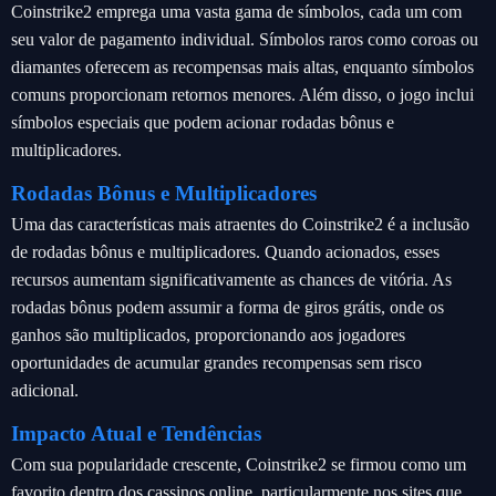
Coinstrike2 emprega uma vasta gama de símbolos, cada um com
seu valor de pagamento individual. Símbolos raros como coroas ou
diamantes oferecem as recompensas mais altas, enquanto símbolos
comuns proporcionam retornos menores. Além disso, o jogo inclui
símbolos especiais que podem acionar rodadas bônus e
multiplicadores.
Rodadas Bônus e Multiplicadores
Uma das características mais atraentes do Coinstrike2 é a inclusão
de rodadas bônus e multiplicadores. Quando acionados, esses
recursos aumentam significativamente as chances de vitória. As
rodadas bônus podem assumir a forma de giros grátis, onde os
ganhos são multiplicados, proporcionando aos jogadores
oportunidades de acumular grandes recompensas sem risco
adicional.
Impacto Atual e Tendências
Com sua popularidade crescente, Coinstrike2 se firmou como um
favorito dentro dos cassinos online, particularmente nos sites que