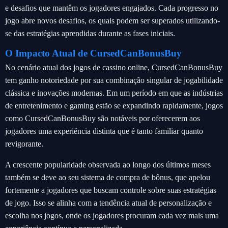
e desafios que mantêm os jogadores engajados. Cada progresso no
jogo abre novos desafios, os quais podem ser superados utilizando-
se das estratégias aprendidas durante as fases iniciais.
O Impacto Atual de CursedCanBonusBuy
No cenário atual dos jogos de cassino online, CursedCanBonusBuy
tem ganho notoriedade por sua combinação singular de jogabilidade
clássica e inovações modernas. Em um período em que as indústrias
de entretenimento e gaming estão se expandindo rapidamente, jogos
como CursedCanBonusBuy são notáveis por oferecerem aos
jogadores uma experiência distinta que é tanto familiar quanto
revigorante.
A crescente popularidade observada ao longo dos últimos meses
também se deve ao seu sistema de compra de bônus, que apelou
fortemente a jogadores que buscam controle sobre suas estratégias
de jogo. Isso se alinha com a tendência atual de personalização e
escolha nos jogos, onde os jogadores procuram cada vez mais uma