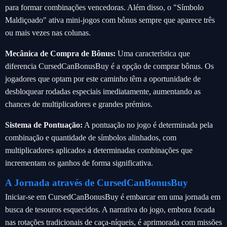
para formar combinações vencedoras. Além disso, o "Símbolo
Maldiçoado" ativa mini-jogos com bônus sempre que aparece três
ou mais vezes nas colunas.
Mecânica de Compra de Bônus:
Uma característica que
diferencia CursedCanBonusBuy é a opção de comprar bônus. Os
jogadores que optam por este caminho têm a oportunidade de
desbloquear rodadas especiais imediatamente, aumentando as
chances de multiplicadores e grandes prémios.
Sistema de Pontuação:
A pontuação no jogo é determinada pela
combinação e quantidade de símbolos alinhados, com
multiplicadores aplicados a determinadas combinações que
incrementam os ganhos de forma significativa.
A Jornada através de CursedCanBonusBuy
Iniciar-se em CursedCanBonusBuy é embarcar em uma jornada em
busca de tesouros esquecidos. A narrativa do jogo, embora focada
nas rotações tradicionais de caça-níqueis, é aprimorada com missões