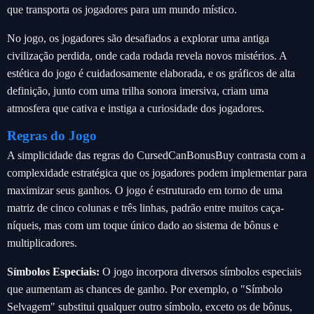
que transporta os jogadores para um mundo místico.
No jogo, os jogadores são desafiados a explorar uma antiga
civilização perdida, onde cada rodada revela novos mistérios. A
estética do jogo é cuidadosamente elaborada, e os gráficos de alta
definição, junto com uma trilha sonora imersiva, criam uma
atmosfera que cativa e instiga a curiosidade dos jogadores.
Regras do Jogo
A simplicidade das regras do CursedCanBonusBuy contrasta com a
complexidade estratégica que os jogadores podem implementar para
maximizar seus ganhos. O jogo é estruturado em torno de uma
matriz de cinco colunas e três linhas, padrão entre muitos caça-
níqueis, mas com um toque único dado ao sistema de bônus e
multiplicadores.
Símbolos Especiais:
O jogo incorpora diversos símbolos especiais
que aumentam as chances de ganho. Por exemplo, o "Símbolo
Selvagem" substitui qualquer outro símbolo, exceto os de bônus,