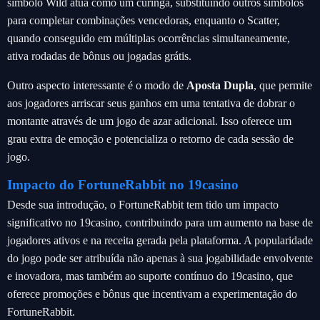
símbolo Wild atua como um curinga, substituindo outros símbolos
para completar combinações vencedoras, enquanto o Scatter,
quando conseguido em múltiplas ocorrências simultaneamente,
ativa rodadas de bônus ou jogadas grátis.
Outro aspecto interessante é o modo de
Aposta Dupla
, que permite
aos jogadores arriscar seus ganhos em uma tentativa de dobrar o
montante através de um jogo de azar adicional. Isso oferece um
grau extra de emoção e potencializa o retorno de cada sessão de
jogo.
Impacto do FortuneRabbit no 19casino
Desde sua introdução, o FortuneRabbit tem tido um impacto
significativo no 19casino, contribuindo para um aumento na base de
jogadores ativos e na receita gerada pela plataforma. A popularidade
do jogo pode ser atribuída não apenas à sua jogabilidade envolvente
e inovadora, mas também ao suporte contínuo do 19casino, que
oferece promoções e bônus que incentivam a experimentação do
FortuneRabbit.