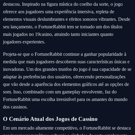
destacou. Inspirado na figura mística do coelho da sorte, o jogo
oferece aos jogadores uma experiência imersiva, repleta de
elementos visuais deslumbrantes e efeitos sonoros vibrantes. Desde
seu lançamento, o FortuneRabbit tem se tornado um dos títulos
mais jogados no 19casino, atraindo tanto iniciantes quanto
jogadores experientes.
Projeta-se que o FortuneRabbit continue a ganhar popularidade à
medida que mais jogadores descobrem suas características únicas e
inovadoras. Um dos grandes trunfos do jogo é sua capacidade de se
adaptar às preferências dos usuários, oferecendo personalizações
que vão desde a aparência dos elementos gráficos até as opções de
som. Isso, combinado com um gameplay envolvente, faz do
FortuneRabbit uma escolha irresistível para os amantes do mundo
dos cassinos.
O Cenário Atual dos Jogos de Cassino
Em um mercado altamente competitivo, o FortuneRabbit se destaca