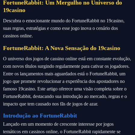
FortuneRabbit: Um Mergulho no Universo do
19casino
Descubra o emocionante mundo do FortuneRabbit no 19casino,
suas regras, estratégias e como esse jogo inova o cenário dos
cassinos online.
FortuneRabbit: A Nova Sensação do 19casino
O universo dos jogos de cassino online está em constante evolução,
com novos títulos surgindo regularmente para cativar os jogadores.
Entre os lançamentos mais aguardados está o FortuneRabbit, um
jogo que promete revolucionar a experiência dos apostadores no
famoso 19casino. Este artigo oferece uma visão completa sobre o
FortuneRabbit, destacando sua introdução ao mercado, regras e o
impacto que tem causado nos fãs de jogos de azar.
Introdução ao FortuneRabbit
Lançado em um momento de crescente interesse por jogos
temáticos em cassinos online, o FortuneRabbit rapidamente se