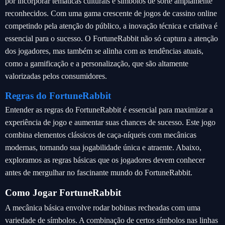
por incorporar temáticas culturais e símbolos de sorte amplamente
reconhecidos. Com uma gama crescente de jogos de cassino online
competindo pela atenção do público, a inovação técnica e criativa é
essencial para o sucesso. O FortuneRabbit não só captura a atenção
dos jogadores, mas também se alinha com as tendências atuais,
como a gamificação e a personalização, que são altamente
valorizadas pelos consumidores.
Regras do FortuneRabbit
Entender as regras do FortuneRabbit é essencial para maximizar a
experiência de jogo e aumentar suas chances de sucesso. Este jogo
combina elementos clássicos de caça-níqueis com mecânicas
modernas, tornando sua jogabilidade única e atraente. Abaixo,
exploramos as regras básicas que os jogadores devem conhecer
antes de mergulhar no fascinante mundo do FortuneRabbit.
Como Jogar FortuneRabbit
A mecânica básica envolve rodar bobinas recheadas com uma
variedade de símbolos. A combinação de certos símbolos nas linhas