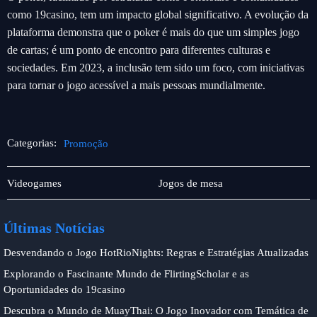
como 19casino, tem um impacto global significativo. A evolução da
plataforma demonstra que o poker é mais do que um simples jogo
de cartas; é um ponto de encontro para diferentes culturas e
sociedades. Em 2023, a inclusão tem sido um foco, com iniciativas
para tornar o jogo acessível a mais pessoas mundialmente.
Categorias:
Promoção
Contrato
Promoção
Videogames
Jogos de mesa
Usuário
Últimas Notícias
Desvendando o Jogo HotRioNights: Regras e Estratégias Atualizadas
Explorando o Fascinante Mundo de FlirtingScholar e as
Oportunidades do 19casino
Descubra o Mundo de MuayThai: O Jogo Inovador com Temática de