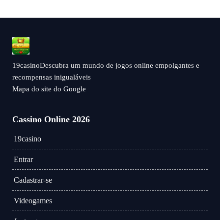
19casinoDescubra um mundo de jogos online empolgantes e
recompensas inigualáveis
Mapa do site do Google
Cassino Online 2026
19casino
Entrar
Cadastrar-se
Videogames