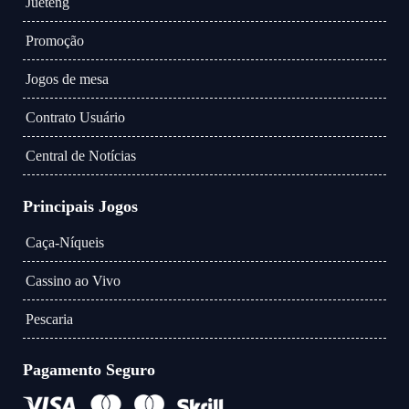
Jueteng
Promoção
Jogos de mesa
Contrato Usuário
Central de Notícias
Principais Jogos
Caça-Níqueis
Cassino ao Vivo
Pescaria
Pagamento Seguro