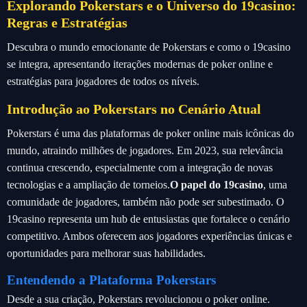
Explorando Pokerstars e o Universo do 19casino:
Regras e Estratégias
Descubra o mundo emocionante de Pokerstars e como o 19casino
se integra, apresentando iterações modernas de poker online e
estratégias para jogadores de todos os níveis.
Introdução ao Pokerstars no Cenário Atual
Pokerstars é uma das plataformas de poker online mais icônicas do
mundo, atraindo milhões de jogadores. Em 2023, sua relevância
continua crescendo, especialmente com a integração de novas
tecnologias e a ampliação de torneios.
O papel do 19casino
, uma
comunidade de jogadores, também não pode ser subestimado. O
19casino representa um hub de entusiastas que fortalece o cenário
competitivo. Ambos oferecem aos jogadores experiências únicas e
oportunidades para melhorar suas habilidades.
Entendendo a Plataforma Pokerstars
Desde a sua criação, Pokerstars revolucionou o poker online.