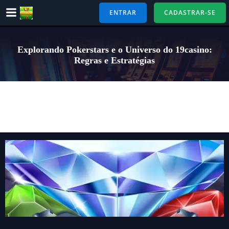
Pular
ENTRAR
CADASTRAR-SE
para
o
conteúdo
Explorando Pokerstars e o Universo do 19casino:
Regras e Estratégias