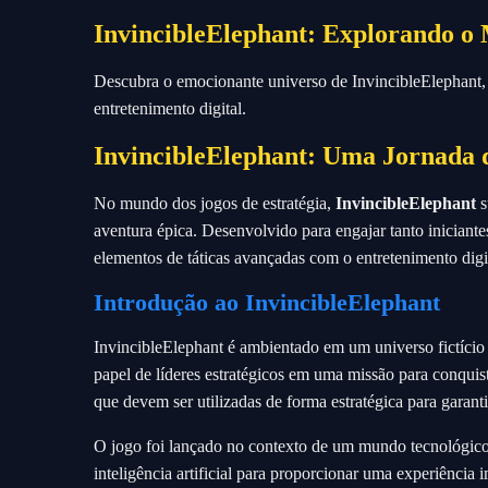
InvincibleElephant: Explorando o
Descubra o emocionante universo de InvincibleElephant, 
entretenimento digital.
InvincibleElephant: Uma Jornada d
No mundo dos jogos de estratégia,
InvincibleElephant
s
aventura épica. Desenvolvido para engajar tanto iniciant
elementos de táticas avançadas com o entretenimento dig
Introdução ao InvincibleElephant
InvincibleElephant é ambientado em um universo fictício
papel de líderes estratégicos em uma missão para conquist
que devem ser utilizadas de forma estratégica para garan
O jogo foi lançado no contexto de um mundo tecnológico 
inteligência artificial para proporcionar uma experiência