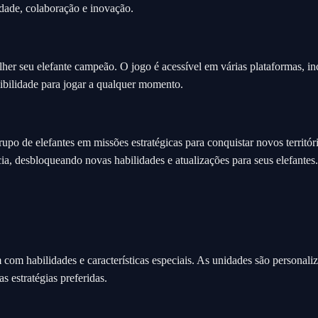
dade, colaboração e inovação.
her seu elefante campeão. O jogo é acessível em várias plataformas, in
ibilidade para jogar a qualquer momento.
rupo de elefantes em missões estratégicas para conquistar novos territór
a, desbloqueando novas habilidades e atualizações para seus elefantes.
com habilidades e características especiais. As unidades são personaliz
s estratégias preferidas.