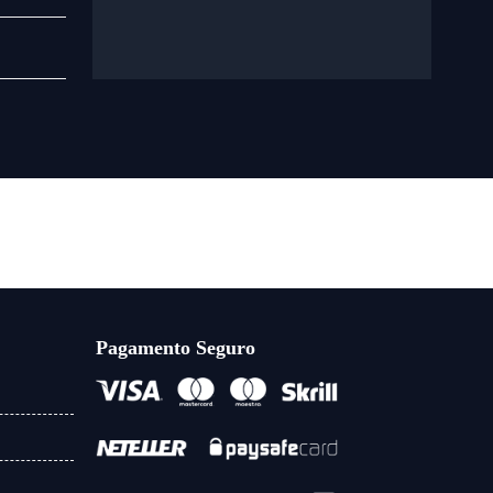
Pagamento Seguro