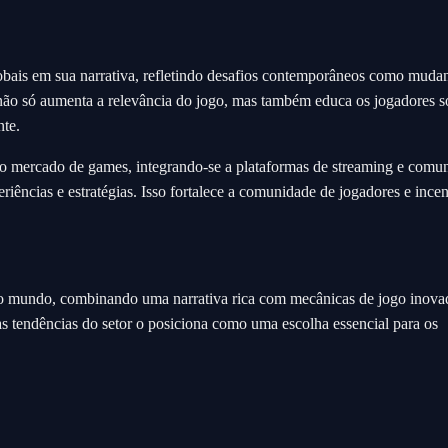
obais em sua narrativa, refletindo desafios contemporâneos como muda
 não só aumenta a relevância do jogo, mas também educa os jogadores s
nte.
o mercado de games, integrando-se a plataformas de streaming e comu
iências e estratégias. Isso fortalece a comunidade de jogadores e incen
o o mundo, combinando uma narrativa rica com mecânicas de jogo inova
às tendências do setor o posiciona como uma escolha essencial para os