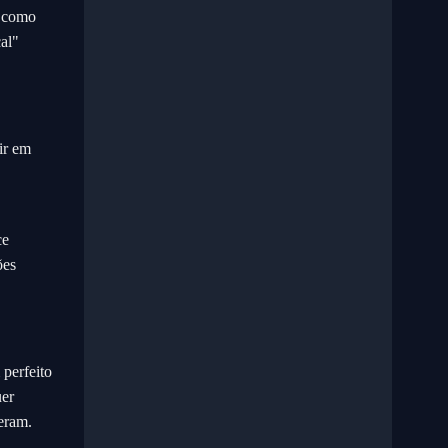
, como
al"
ir em
ce
ões
perfeito
uer
peram.