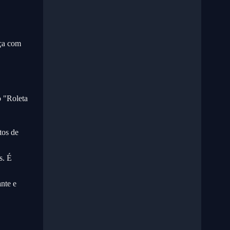
eça com
o "Roleta
tos de
s. É
nte e