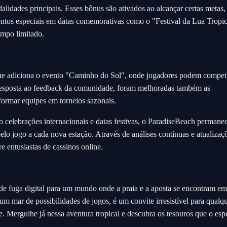
lidades principais. Esses bônus são ativados ao alcançar certas metas
ventos especiais em datas comemorativas como o "Festival da Lua Tropic
empo limitado.
que adiciona o evento "Caminho do Sol", onde jogadores podem compet
 resposta ao feedback da comunidade, foram melhoradas também as
 formar equipes em torneios sazonais.
 celebrações internacionais e datas festivas, o ParadiseBeach permane
elo jogo a cada nova estação. Através de análises contínuas e atualizaç
e entusiastas de cassinos online.
e fuga digital para um mundo onde a praia e a aposta se encontram em 
 um mar de possibilidades de jogos, é um convite irresistível para qualq
e. Mergulhe já nessa aventura tropical e descubra os tesouros que o es