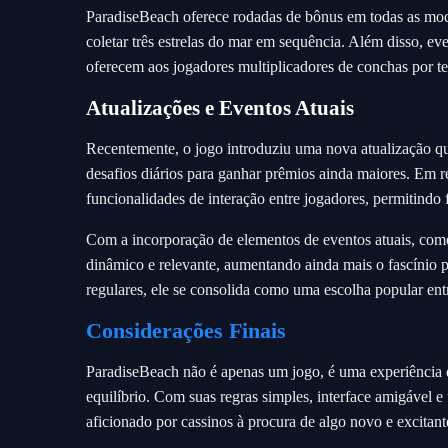
ParadiseBeach oferece rodadas de bônus em todas as moda
coletar três estrelas do mar em sequência. Além disso, e
oferecem aos jogadores multiplicadores de conchas por t
Atualizações e Eventos Atuais
Recentemente, o jogo introduziu uma nova atualização 
desafios diários para ganhar prêmios ainda maiores. Em
funcionalidades de interação entre jogadores, permitindo
Com a incorporação de elementos de eventos atuais, como
dinâmico e relevante, aumentando ainda mais o fascínio p
regulares, ele se consolida como uma escolha popular entr
Considerações Finais
ParadiseBeach não é apenas um jogo, é uma experiência d
equilíbrio. Com suas regras simples, interface amigável e
aficionado por cassinos à procura de algo novo e excitant