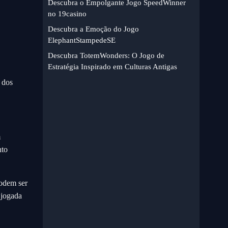
Descubra o Empolgante Jogo SpeedWinner
no 19casino
Descubra a Emoção do Jogo
ElephantStampedeSE
Descubra TotemWonders: O Jogo de
Estratégia Inspirado em Culturas Antigas
 dos
m
nto
odem ser
 jogada