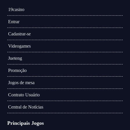
19casino
Entrar
Cadastrar-se
Videogames
Jueteng
Promoção
Jogos de mesa
Contrato Usuário
Central de Notícias
Principais Jogos