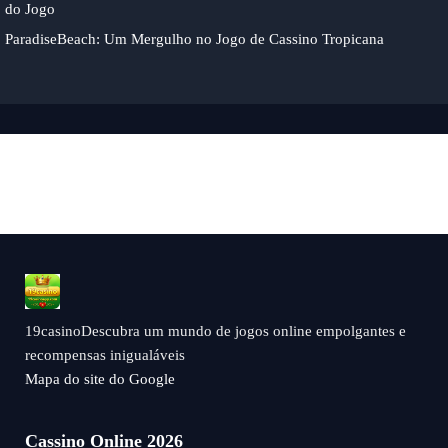
do Jogo
ParadiseBeach: Um Mergulho no Jogo de Cassino Tropicana
19casinoDescubra um mundo de jogos online empolgantes e
recompensas inigualáveis
Mapa do site do Google
Cassino Online 2026