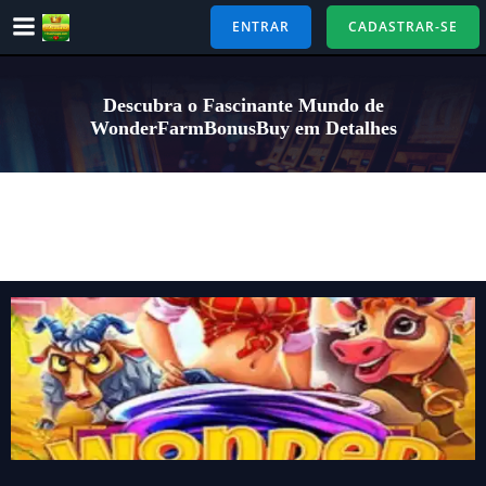
Pular
ENTRAR
CADASTRAR-SE
para
o
conteúdo
Descubra o Fascinante Mundo de
WonderFarmBonusBuy em Detalhes