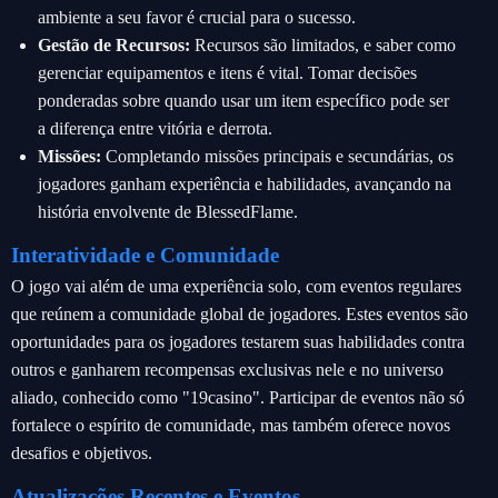
ambiente a seu favor é crucial para o sucesso.
Gestão de Recursos:
Recursos são limitados, e saber como
gerenciar equipamentos e itens é vital. Tomar decisões
ponderadas sobre quando usar um item específico pode ser
a diferença entre vitória e derrota.
Missões:
Completando missões principais e secundárias, os
jogadores ganham experiência e habilidades, avançando na
história envolvente de BlessedFlame.
Interatividade e Comunidade
O jogo vai além de uma experiência solo, com eventos regulares
que reúnem a comunidade global de jogadores. Estes eventos são
oportunidades para os jogadores testarem suas habilidades contra
outros e ganharem recompensas exclusivas nele e no universo
aliado, conhecido como "19casino". Participar de eventos não só
fortalece o espírito de comunidade, mas também oferece novos
desafios e objetivos.
Atualizações Recentes e Eventos