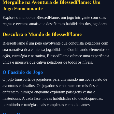
Mergulhe na Aventura de BlessedFlame: Um
Jogo Emocionante
Explore o mundo de BlessedFlame, um jogo intrigante com suas
regras e eventos atuais que desafiam as habilidades dos jogadores.
Descubra o Mundo de BlessedFlame
BlessedFlame é um jogo envolvente que conquista jogadores com
sua narrativa rica e intensa jogabilidade. Combinando elementos de
ação, estratégia e narrativa, BlessedFlame oferece uma experiência
única e imersiva que cativa jogadores de todos os níveis.
O Fascínio do Jogo
O jogo transporta os jogadores para um mundo místico repleto de
aventuras e desafios. Os jogadores embarcam em missões e
enfrentam inimigos enquanto exploram paisagens vastas e
misteriosas. A cada fase, novas habilidades são desbloqueadas,
permitindo estratégias mais complexas e emocionantes.